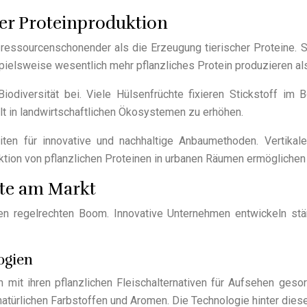
her Proteinproduktion
ch ressourcenschonender als die Erzeugung tierischer Proteine.
elsweise wesentlich mehr pflanzliches Protein produzieren als di
iodiversität bei. Viele Hülsenfrüchte fixieren Stickstoff im
lt in landwirtschaftlichen Ökosystemen zu erhöhen.
eiten für innovative und nachhaltige Anbaumethoden. Vertika
uktion von pflanzlichen Proteinen in urbanen Räumen ermöglichen
kte am Markt
inen regelrechten Boom. Innovative Unternehmen entwickeln st
ogien
it ihren pflanzlichen Fleischalternativen für Aufsehen geso
natürlichen Farbstoffen und Aromen. Die Technologie hinter dies