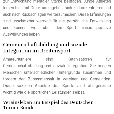
zur Entwicklung mentaler Stärke beitragen. Junge Athleten
lernen hier, mit Druck umzugehen, sich zu konzentrieren und
auch nach Rückschlägen weiterzumachen. Diese Erfahrungen
sind unschätzbar wertvoll für die persönliche Entwicklung
und können weit über den Sport hinaus positive
Auswirkungen haben.
Gemeinschaftsbildung und soziale
Integration im Breitensport
Amateurturniere sind Katalysatoren für
Gemeinschaftsbildung und soziale Integration. Sie bringen
Menschen unterschiedlicher Hintergründe zusammen und
fördern den Zusammenhalt in Vereinen und Gemeinden.
Diese sozialen Aspekte des Sports sind oft genauso
wichtig wie die sportlichen Leistungen selbst.
Vereinsleben am Beispiel des Deutschen
Turner-Bundes