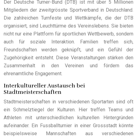
Der Deutsche Turner-Bund (DTB) ist mit über 5 Millionen
Mitgliedern der zweitgrösste Sportverband in Deutschland.
Die zahlreichen Turnfeste und Wettkämpfe, die der DTB
organisiert, sind Leuchttürme des Vereinslebens. Sie bieten
nicht nur eine Plattform für sportlichen Wettbewerb, sondern
auch für soziale Interaktion. Familien treffen sich,
Freundschaften werden geknüpft, und ein Gefühl der
Zugehörigkeit entsteht. Diese Veranstaltungen stärken den
Zusammenhalt in den Vereinen und fördern das
ehrenamtliche Engagement.
Interkultureller Austausch bei
Stadtmeisterschaften
Stadtmeisterschaften in verschiedenen Sportarten sind oft
ein Schmelztiegel der Kulturen. Hier treffen Teams und
Athleten mit unterschiedlichen kulturellen Hintergründen
aufeinander. Ein Fussballturnier in einer Grossstadt könnte
beispielsweise Mannschaften aus verschiedenen