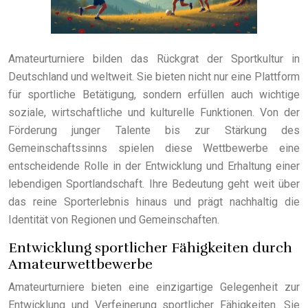
Amateurturniere bilden das Rückgrat der Sportkultur in
Deutschland und weltweit. Sie bieten nicht nur eine Plattform
für sportliche Betätigung, sondern erfüllen auch wichtige
soziale, wirtschaftliche und kulturelle Funktionen. Von der
Förderung junger Talente bis zur Stärkung des
Gemeinschaftssinns spielen diese Wettbewerbe eine
entscheidende Rolle in der Entwicklung und Erhaltung einer
lebendigen Sportlandschaft. Ihre Bedeutung geht weit über
das reine Sporterlebnis hinaus und prägt nachhaltig die
Identität von Regionen und Gemeinschaften.
Entwicklung sportlicher Fähigkeiten durch
Amateurwettbewerbe
Amateurturniere bieten eine einzigartige Gelegenheit zur
Entwicklung und Verfeinerung sportlicher Fähigkeiten. Sie