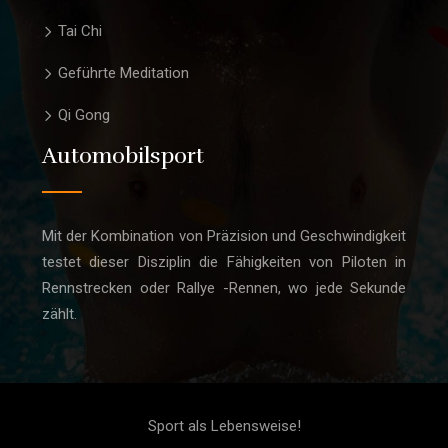
Tai Chi
Geführte Meditation
Qi Gong
Automobilsport
Mit der Kombination von Präzision und Geschwindigkeit
testet dieser Disziplin die Fähigkeiten von Piloten in
Rennstrecken oder Rallye -Rennen, wo jede Sekunde
zählt.
Sport als Lebensweise!