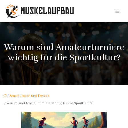
Warum sind Amateurturniere
wichtig für die Sportkultur?
/
Amateursport und Freizeit
/ Warum sind Amateurturniere wichtig für die Sportkultur?