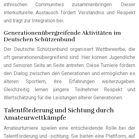
ethnischen Communities zusammenbringen. Dieser
interkulturelle Austausch fördert Verständnis und Respekt
und trägt zur Integration bei.
Generationenübergreifende Aktivitäten im
Deutschen Schützenbund
Der Deutsche Schützenbund organisiert Wettbewerbe, die
oft generationenübergreifend sind. Hier können Jugendliche
und Senioren Seite an Seite antreten. Diese Turniere fördern
den Dialog zwischen den Generationen und ermöglichen es
älteren Sportlern, ihre Erfahrungen weiterzugeben.
Gleichzeitig lernen jüngere Teilnehmer Respekt und
Wertschätzung für die Leistungen älterer Generationen.
Talentförderung und Sichtung durch
Amateurwettkämpfe
Amateurturniere spielen eine entscheidende Rolle bei der
Talentförderung und -sichtung. Sie bieten eine Plattform, auf