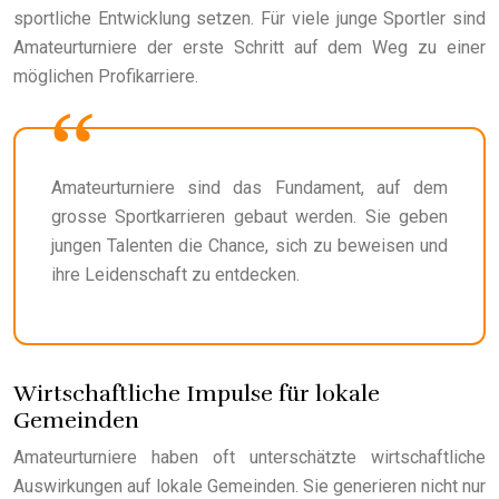
sportliche Entwicklung setzen. Für viele junge Sportler sind
Amateurturniere der erste Schritt auf dem Weg zu einer
möglichen Profikarriere.
Amateurturniere sind das Fundament, auf dem
grosse Sportkarrieren gebaut werden. Sie geben
jungen Talenten die Chance, sich zu beweisen und
ihre Leidenschaft zu entdecken.
Wirtschaftliche Impulse für lokale
Gemeinden
Amateurturniere haben oft unterschätzte wirtschaftliche
Auswirkungen auf lokale Gemeinden. Sie generieren nicht nur