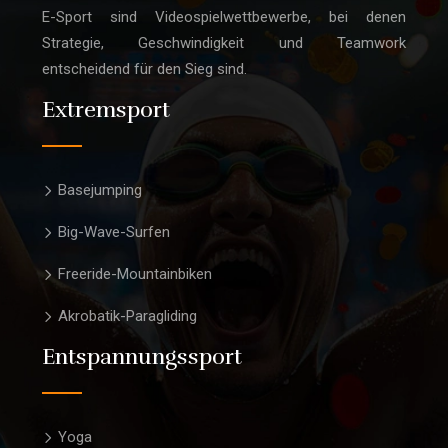
E-Sport sind Videospielwettbewerbe, bei denen
Strategie, Geschwindigkeit und Teamwork
entscheidend für den Sieg sind.
Extremsport
Basejumping
Big-Wave-Surfen
Freeride-Mountainbiken
Akrobatik-Paragliding
Entspannungssport
Yoga