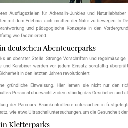
en Ausflugszielen für Adrenalin-Junkies und Naturliebhaber 
en mit dem Erlebnis, sich inmitten der Natur zu bewegen. In Deu
antwortung und pädagogische Konzepte in den Vordergrund s
fältig wie faszinierend.
 in deutschen Abenteuerparks
ks an oberster Stelle. Strenge Vorschriften und regelmässige
 und Karabiner werden vor jedem Einsatz sorgfältig überprüft
cherheit in den letzten Jahren revolutioniert.
ne gründliche Einweisung. Hier lernen sie nicht nur den r
hultes Personal überwacht zudem ständig das Geschehen und ste
g der Parcours. Baumkontrolleure untersuchen in festgelegten
tz, wie etwa Ultraschalluntersuchungen, um die Gesundheit der
in Kletterparks