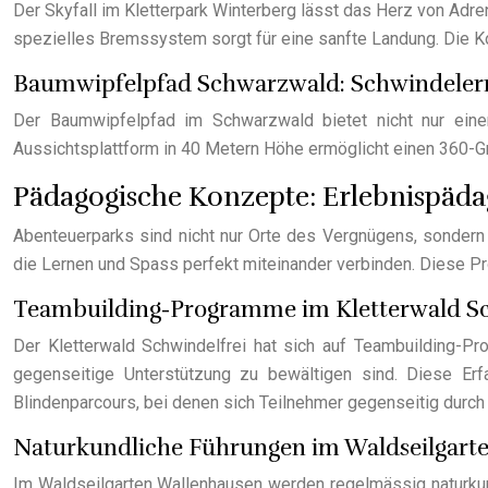
Der Skyfall im Kletterpark Winterberg lässt das Herz von Adre
spezielles Bremssystem sorgt für eine sanfte Landung. Die Ko
Baumwipfelpfad Schwarzwald: Schwindelerr
Der Baumwipfelpfad im Schwarzwald bietet nicht nur eine
Aussichtsplattform in 40 Metern Höhe ermöglicht einen 360-Gr
Pädagogische Konzepte: Erlebnispäd
Abenteuerparks sind nicht nur Orte des Vergnügens, sondern
die Lernen und Spass perfekt miteinander verbinden. Diese 
Teambuilding-Programme im Kletterwald Sc
Der Kletterwald Schwindelfrei hat sich auf Teambuilding-P
gegenseitige Unterstützung zu bewältigen sind. Diese Er
Blindenparcours, bei denen sich Teilnehmer gegenseitig durc
Naturkundliche Führungen im Waldseilgart
Im Waldseilgarten Wallenhausen werden regelmässig naturkund