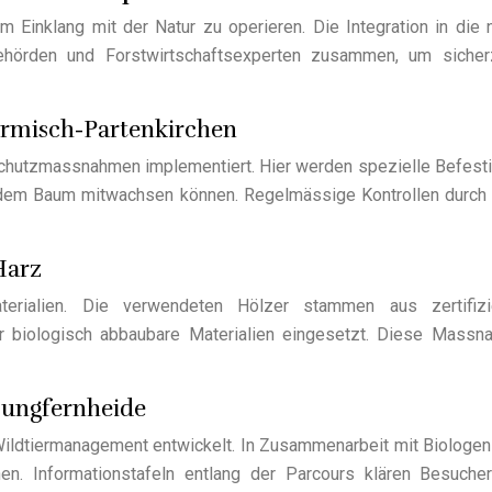
 Einklang mit der Natur zu operieren. Die Integration in die n
örden und Forstwirtschaftsexperten zusammen, um sicherzu
rmisch-Partenkirchen
mschutzmassnahmen implementiert. Hier werden spezielle Befes
it dem Baum mitwachsen können. Regelmässige Kontrollen durc
Harz
rialien. Die verwendeten Hölzer stammen aus zertifizier
 biologisch abbaubare Materialien eingesetzt. Diese Massn
Jungfernheide
Wildtiermanagement entwickelt. In Zusammenarbeit mit Biologen 
en. Informationstafeln entlang der Parcours klären Besuch