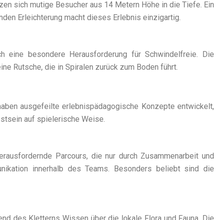
rzen sich mutige Besucher aus 14 Metern Höhe in die Tiefe. Ein
den Erleichterung macht dieses Erlebnis einzigartig.
h eine besondere Herausforderung für Schwindelfreie. Die
ne Rutsche, die in Spiralen zurück zum Boden führt.
haben ausgefeilte erlebnispädagogische Konzepte entwickelt,
tsein auf spielerische Weise.
herausfordernde Parcours, die nur durch Zusammenarbeit und
nikation innerhalb des Teams. Besonders beliebt sind die
nd des Kletterns Wissen über die lokale Flora und Fauna. Die