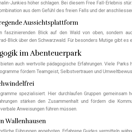
nalin-Junkies höher schlagen. Bei diesem Free Fall-Erlebnis stü
mbination aus dem Gefühl des freien Falls und der anschliessen
egende Aussichtsplattform
n faszinierenden Blick auf den Wald von oben, sondern auc
ad-Blick über den Schwarzwald. Für besonders Mutige gibt es ei
agogik im Abenteuerpark
 bieten auch wertvolle pädagogische Erfahrungen. Viele Parks 
Programme fördern Teamgeist, Selbstvertrauen und Umweltbewuss
hwindelfrei
rogramme spezialisiert. Hier durchlaufen Gruppen gemeinsam 
fahrungen stärken den Zusammenhalt und fördern die Kommu
h verbale Anweisungen führen müssen.
en Wallenhausen
liche Führungen angeboten. Erfahrene Guides vermitteln währe